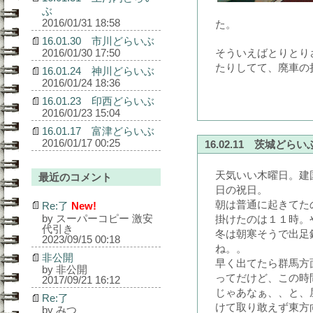
ぶ
2016/01/31 18:58
た。
16.01.30 市川どらいぶ
2016/01/30 17:50
そういえばとりとり
たりしてて、廃車の
16.01.24 神川どらいぶ
2016/01/24 18:36
16.01.23 印西どらいぶ
2016/01/23 15:04
16.01.17 富津どらいぶ
2016/01/17 00:25
16.02.11 茨城どらい
天気いい木曜日。建
最近のコメント
日の祝日。
朝は普通に起きてた
Re:了
New!
by スーパーコピー 激安
掛けたのは１１時。
代引き
冬は朝寒そうで出足
2023/09/15 00:18
ね。。
非公開
早く出てたら群馬方
by 非公開
ってだけど、この時
2017/09/21 16:12
じゃあなぁ、、と、
Re:了
けて取り敢えず東方
by みつ