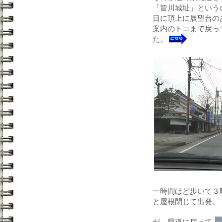
「皆川城址」という
目に頂上に展望台の
案内のトコまで戻っ
た。
一時間ほど歩いて３
と屋根閉じて出発。
が、県道に戻って