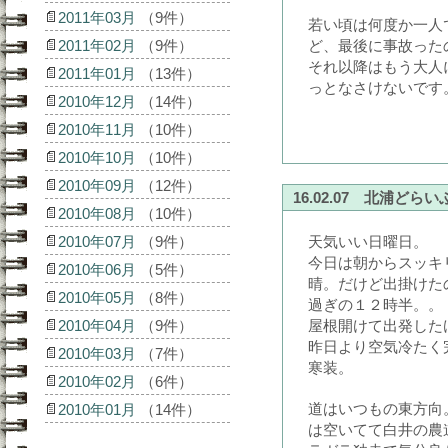
2011年03月
（9件）
若い頃は何度か一人
2011年02月
（9件）
ど、最後に事故ったの
それ以降はもう大人
2011年01月
（13件）
っとなさけないです
2010年12月
（14件）
2010年11月
（10件）
2010年10月
（10件）
2010年09月
（12件）
16.02.07 北浦どらい
2010年08月
（10件）
2010年07月
（9件）
天気いい日曜日。
今日は朝からスッキ
2010年06月
（5件）
晴。だけど出掛けた
2010年05月
（8件）
過ぎの１２時半。。
2010年04月
（9件）
屋根開けて出発した
昨日より空気冷たく
2010年03月
（7件）
寒装。
2010年02月
（6件）
道はいつもの東方向
2010年01月
（14件）
は空いてて白井の農