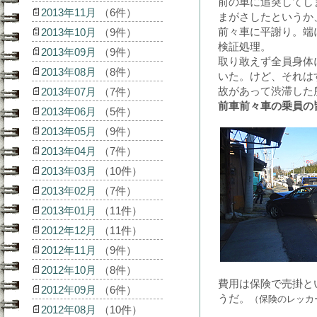
前の車に追突してし
2013年11月
（6件）
まがさしたというか
前々車に平謝り。端
2013年10月
（9件）
検証処理。
2013年09月
（9件）
取り敢えず全員身体
2013年08月
（8件）
いた。けど、それは
故があって渋滞した
2013年07月
（7件）
前車前々車の乗員の
2013年06月
（5件）
2013年05月
（9件）
2013年04月
（7件）
2013年03月
（10件）
2013年02月
（7件）
2013年01月
（11件）
2012年12月
（11件）
2012年11月
（9件）
2012年10月
（8件）
費用は保険で売掛と
2012年09月
（6件）
うだ。
（保険のレッカ
2012年08月
（10件）