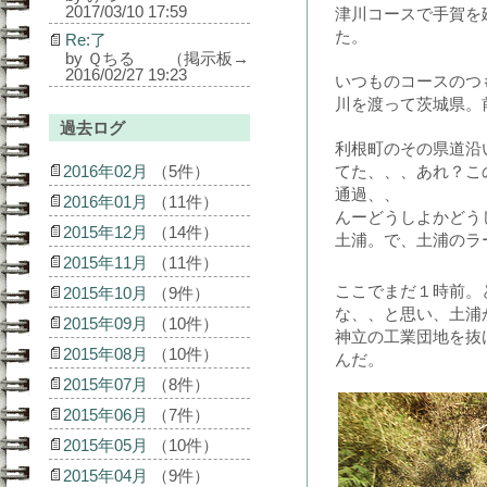
2017/03/10 17:59
津川コースで手賀を
た。
Re:了
by Ｑちる （掲示板→
2016/02/27 19:23
いつものコースのつ
川を渡って茨城県。
過去ログ
利根町のその県道沿
2016年02月
（5件）
てた、、、あれ？こ
通過、、
2016年01月
（11件）
んーどうしよかどう
2015年12月
（14件）
土浦。で、土浦のラ
2015年11月
（11件）
ここでまだ１時前。
2015年10月
（9件）
な、、と思い、土浦
2015年09月
（10件）
神立の工業団地を抜
2015年08月
（10件）
んだ。
2015年07月
（8件）
2015年06月
（7件）
2015年05月
（10件）
2015年04月
（9件）