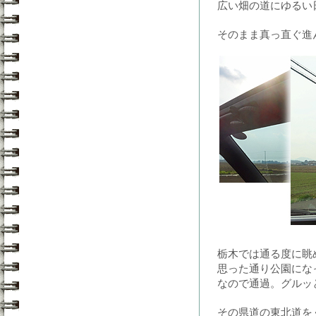
広い畑の道にゆるい
そのまま真っ直ぐ進
栃木では通る度に眺
思った通り公園にな
なので通過。グルッ
その県道の東北道を