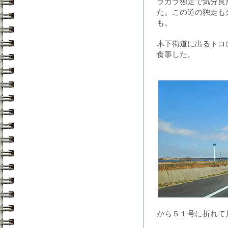
ラガラ独走で気分良
た。この道の独走も
も。
木下街道に出るトコ
食事した。
から５１号に折れて