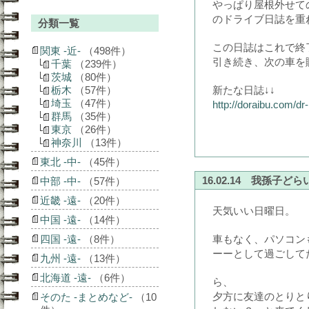
やっぱり屋根外せて
のドライブ日誌を重
分類一覧
この日誌はこれで終
関東 -近-
（498件）
引き続き、次の車を
千葉
（239件）
茨城
（80件）
栃木
（57件）
新たな日誌↓↓
埼玉
（47件）
http://doraibu.com/dr-
群馬
（35件）
東京
（26件）
神奈川
（13件）
東北 -中-
（45件）
16.02.14 我孫子どら
中部 -中-
（57件）
近畿 -遠-
（20件）
天気いい日曜日。
中国 -遠-
（14件）
四国 -遠-
（8件）
車もなく、パソコン
ーーとして過ごして
九州 -遠-
（13件）
北海道 -遠-
（6件）
ら、
夕方に友達のとりと
そのた -まとめなど-
（10