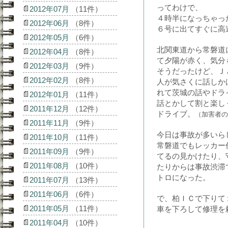
ってわけで、
2012年07月
（11件）
４時半になっちゃっ
2012年06月
（8件）
６号に出てすぐに高
2012年05月
（6件）
北関東道から常磐道
2012年04月
（8件）
て夕陽が赤く、気分
2012年03月
（9件）
そうだったけど、Ｊ
2012年02月
（8件）
人が気さくに話しか
れて茨城の話やドラ
2012年01月
（11件）
話とかして割と楽し
2011年12月
（12件）
ドライブ。
（加害者の
2011年11月
（9件）
今日は事故が多いら
2011年10月
（11件）
常磐道でもレッカー
2011年09月
（9件）
てるの見かけたり、
2011年08月
（10件）
たりからは事故渋滞
トロになった。
2011年07月
（13件）
2011年06月
（6件）
で、柏ＩＣで下りて
2011年05月
（11件）
車を下ろして修理を
2011年04月
（10件）