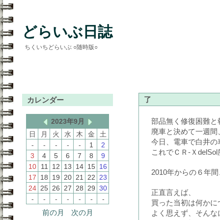
どらいぶ日誌
ちくいちどらいぶ ○随時版○
了
カレンダー
部品無く修復困難と
2023年9月
廃車と決めて一週間
日
月
火
水
木
金
土
今日、電車で白井の
-
-
-
-
-
1
2
これでＣＲ-Ｘdel
3
4
5
6
7
8
9
10
11
12
13
14
15
16
2010年からの６
17
18
19
20
21
22
23
24
25
26
27
28
29
30
正直言えば、
-
-
-
-
-
-
-
買った当初は何かに
前の月
次の月
よく思えず、そんな