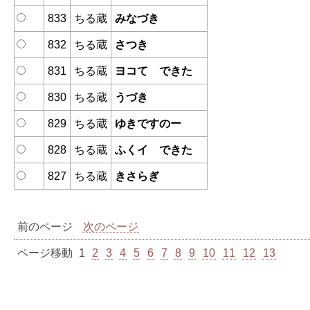
833
ちる蔵
みなづき
832
ちる蔵
さつき
831
ちる蔵
ヨコて できた
830
ちる蔵
うづき
829
ちる蔵
ゆきですのー
828
ちる蔵
ふくイ できた
827
ちる蔵
きさらぎ
前のページ
次のページ
ページ移動
1
2
3
4
5
6
7
8
9
10
11
12
13