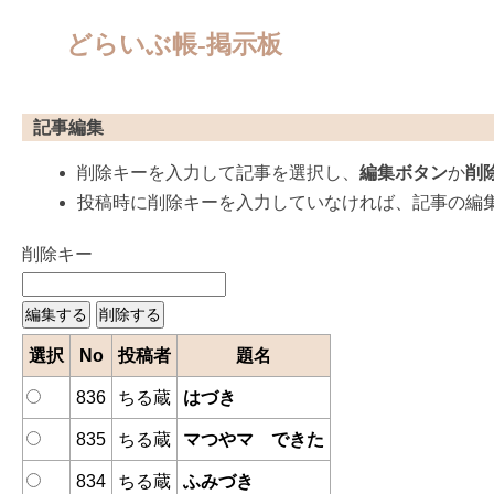
どらいぶ帳-掲示板
記事編集
削除キーを入力して記事を選択し、
編集ボタン
か
削
投稿時に削除キーを入力していなければ、記事の編
削除キー
選択
No
投稿者
題名
836
ちる蔵
はづき
835
ちる蔵
マつやマ できた
834
ちる蔵
ふみづき