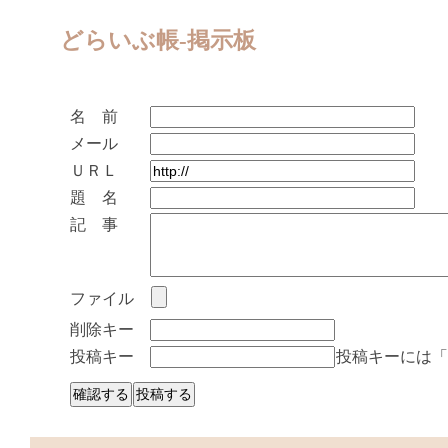
どらいぶ帳-掲示板
名 前
メール
ＵＲＬ
題 名
記 事
ファイル
削除キー
投稿キー
投稿キーには「